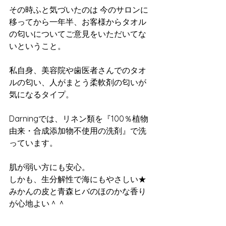
その時ふと気づいたのは 今のサロンに
移ってから一年半、お客様からタオル
の匂いについてご意見をいただいてな
いということ。
私自身、美容院や歯医者さんでのタオ
ルの匂い、人がまとう柔軟剤の匂いが
気になるタイプ。
Darningでは、リネン類を『100％植物
由来・合成添加物不使用の洗剤』で洗
っています。 
肌が弱い方にも安心。 
しかも、生分解性で海にもやさしい★
みかんの皮と青森ヒバのほのかな香り
が心地よい＾＾