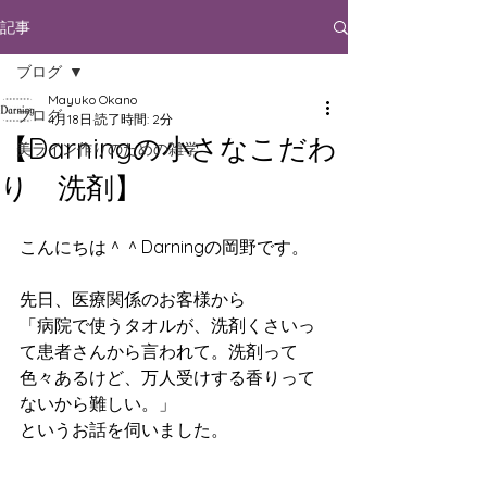
記事
ブログ
Mayuko Okano
ブログ
4月18日
読了時間: 2分
【Darningの小さなこだわ
美ライン作りのための雑学
り 洗剤】
こんにちは＾＾Darningの岡野です。
先日、医療関係のお客様から 
「病院で使うタオルが、洗剤くさいっ
て患者さんから言われて。洗剤って
色々あるけど、万人受けする香りって
ないから難しい。」 
というお話を伺いました。 