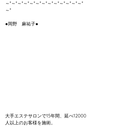
～*～*～*～*～*～*～*～*～*～*～*～*～*
～*
●岡野　麻祐子●
大手エステサロンで15年間、延べ12000
人以上のお客様を施術。