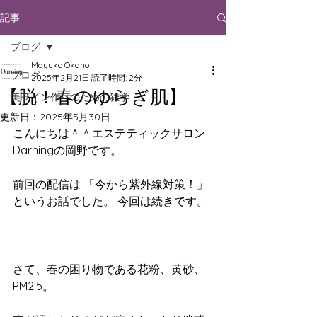
記事
ブログ
Mayuko Okano
ブログ
2025年2月21日
読了時間: 2分
【脱！春のゆらぎ肌】
美ライン作りのための雑学
更新日：
2025年5月30日
こんにちは＾＾エステティックサロン
Darningの岡野です。
前回の配信は 「今から紫外線対策！」
というお話でした。 今回は続きです。
さて、春の困り物である花粉、黄砂、
PM2.5。