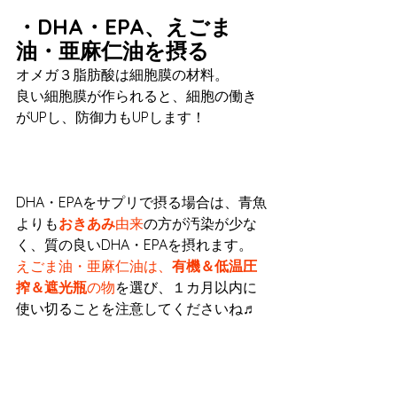
・DHA・EPA、えごま
油・亜麻仁油を摂る
オメガ３脂肪酸は細胞膜の材料。
良い細胞膜が作られると、細胞の働き
がUPし、防御力もUPします！
DHA・EPAをサプリで摂る場合は、青魚
よりも
おきあみ
由来
の方が汚染が少な
く、質の良いDHA・EPAを摂れます。
えごま油・亜麻仁油は、
有機＆低温圧
搾＆遮光瓶
の物
を選び、１カ月以内に
使い切ることを注意してくださいね♬