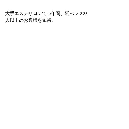
大手エステサロンで15年間、延べ12000
人以上のお客様を施術。
本社教育部トレーナーとしてスタッフ
の教育や新コース開発などにも携わ
る。
エステティックによって人々を幸せに
したいという思いから退職後、Darning
をオープン。
確かな知識、熟練の技術、おもてなし
の心を手に乗せて、皆様が輝き人生が
豊かになるようなお手伝いをします。
●エステティックサロンDarning●
”健やか　と　美しい　の両立　　エイ