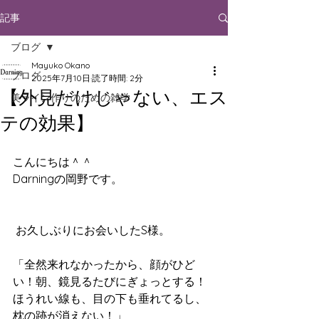
記事
ブログ
Mayuko Okano
ブログ
2025年7月10日
読了時間: 2分
【外見だけじゃない、エス
美ライン作りのための雑学
テの効果】
こんにちは＾＾
Darningの岡野です。 
 お久しぶりにお会いしたS様。
「全然来れなかったから、顔がひど
い！朝、鏡見るたびにぎょっとする！
ほうれい線も、目の下も垂れてるし、
枕の跡が消えない！」 