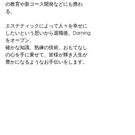
の教育や新コース開発などにも携わ
る。
エステティックによって人々を幸せに
したいという思いから退職後、Darning
をオープン。
確かな知識、熟練の技術、おもてなし
の心を手に乗せて、皆様が輝き人生が
豊かになるようなお手伝いをします。
40代からのフェイスライン専門サロン
●エステティックサロンDarning●
”健やか　と　美しい　の両立　　エイ
ジレスでアクティブな毎日を”
横浜駅から徒歩10分