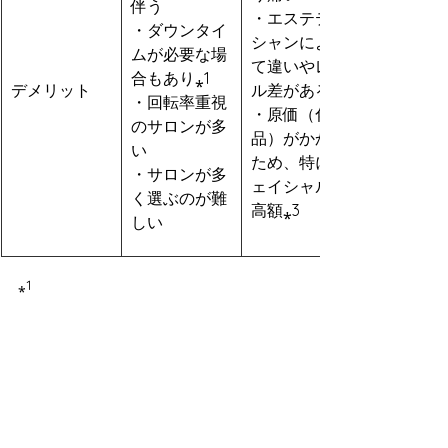
伴う
・エステティ
・ダウンタイ
シャンによっ
ムが必要な場
て違いやレベ
合もあり⁎1
デメリット
ル差がある⁎2
・回転率重視
・原価（化粧
のサロンが多
品）がかかる
い
ため、特にフ
・サロンが多
ェイシャルは
く選ぶのが難
高額⁎3
しい
⁎1