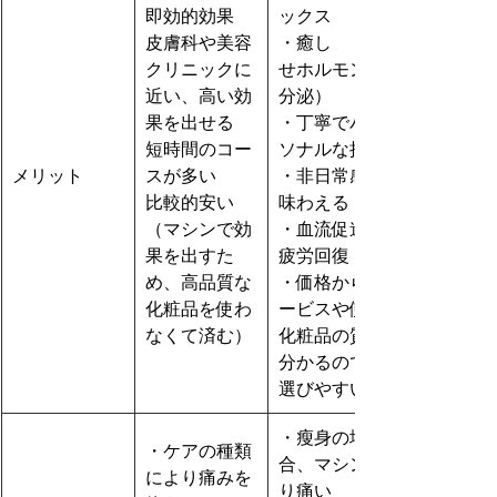
即効的効果
ックス
皮膚科や美容
・癒し　（幸
クリニックに
せホルモンの
近い、高い効
分泌）
果を出せる
・丁寧でパー
短時間のコー
ソナルな接客
メリット
スが多い
・非日常感を
比較的安い
味わえる
（マシンで効
・血流促進、
果を出すた
疲労回復
め、高品質な
・価格からサ
化粧品を使わ
ービスや使用
なくて済む）
化粧品の質が
分かるので、
選びやすい
・瘦身の場
・ケアの種類
合、マシンよ
により痛みを
り痛い