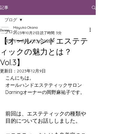
記事
ブログ
Mayuko Okano
ブログ
2023年10月21日
読了時間: 3分
【オールハンドエステテ
美ライン作りのための雑学
ィックの魅力とは？
Vol.3】
更新日：
2023年12月9日
こんにちは。
オールハンドエステティックサロン
Darningオーナーの岡野麻祐子です。
前回は、エステティックの種類や
目的についてお話ししました。