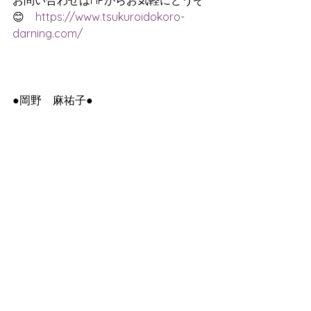
お問い合わせはHPからお気軽にどうぞ
😊　
https://www.tsukuroidokoro-
darning.com/
●岡野　麻祐子●
大手エステサロンで15年間、延べ12000
人以上のお客様を施術。